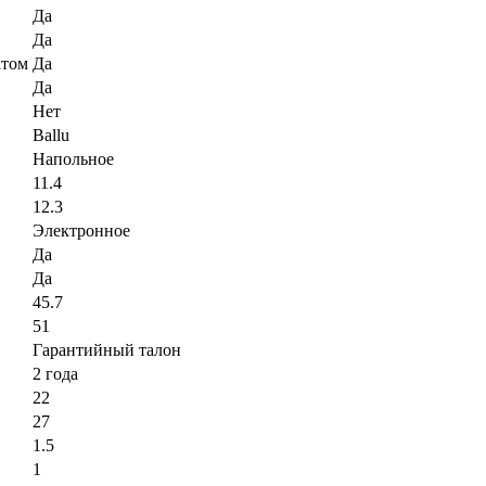
Да
Да
атом
Да
Да
Нет
Ballu
Напольное
11.4
12.3
Электронное
Да
Да
45.7
51
Гарантийный талон
2 года
22
27
1.5
1