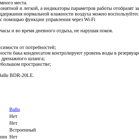
много места.
нятной и легкой, а индикаторы параметров работы отобразят 
оддержания нормальной влажности воздуха можно воспользуйте
с помощью функции управления через Wi-Fi
часы и во время дневного отдыха, не нарушая покоя.
исимости от потребностей;
ости бака конденсатом контролируют уровень воды в резервуар
и дренажного шланга;
ебольшом пространстве;
Ballu BDR-20LE.
Ballu
Нет
Нет
Встроенный
нии
Нет