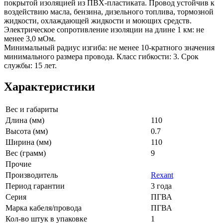
покрытой изоляцией из ПВХ-пластиката. Провод устойчив к
воздействию масла, бензина, дизельного топлива, тормозной
жидкости, охлаждающей жидкости и моющих средств.
Электрическое сопротивление изоляции на длине 1 км: не
менее 3,0 мОм.
Минимальный радиус изгиба: не менее 10-кратного значения
минимального размера провода. Класс гибкости: 3. Срок
службы: 15 лет.
Характеристики
Вес и габариты
Длина (мм)
110
Высота (мм)
0.7
Ширина (мм)
110
Вес (грамм)
9
Прочие
Производитель
Rexant
Период гарантии
3 года
Серия
ПГВА
Марка кабеля/провода
ПГВА
Кол-во штук в упаковке
1