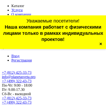
Каталог
Услуги
О компании
Оплата
Уважаемые посетители!
Доставка
Наша компания работает с физическими
Статьи
Контакты
лицами только в рамках индивидуальных
Отзывы
проектов!
×
г. Санкт-Петербург, проспект Обуховской Обороны, 70, корп.
4
Вход
Регистрация
+7 (812) 425-33-73
info@planetasveta.pro
+7 (499) 322-43-73
Пн-Чт: 9:00 - 18:00
Пт: 9.00-17.30
Сб-Вс - выходной
+7 (812) 425-33-73
+7 (499) 322-43-73