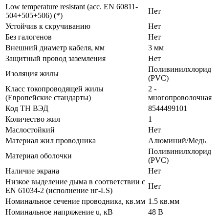
Low temperature resistant (acc. EN 60811-
Нет
504+505+506) (*)
Устойчив к скручиванию
Нет
Без галогенов
Нет
Внешний диаметр кабеля, мм
3 мм
Защитный провод заземления
Нет
Поливинилхлорид
Изоляция жилы
(PVC)
Класс токопроводящей жилы
2 -
(Европейские стандарты)
многопроволочная
Код ТН ВЭД
8544499101
Количество жил
1
Маслостойкий
Нет
Материал жил проводника
Алюминий/Медь
Поливинилхлорид
Материал оболочки
(PVC)
Наличие экрана
Нет
Низкое выделение дыма в соответствии с
Нет
EN 61034-2 (исполнение нг-LS)
Номинальное сечение проводника, кв.мм
1.5 кв.мм
Номинальное напряжение u, кВ
48 В