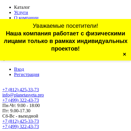
Каталог
Услуги
О компании
Оплата
Уважаемые посетители!
Доставка
Наша компания работает с физическими
Статьи
Контакты
лицами только в рамках индивидуальных
Отзывы
проектов!
×
г. Санкт-Петербург, проспект Обуховской Обороны, 70, корп.
4
Вход
Регистрация
+7 (812) 425-33-73
info@planetasveta.pro
+7 (499) 322-43-73
Пн-Чт: 9:00 - 18:00
Пт: 9.00-17.30
Сб-Вс - выходной
+7 (812) 425-33-73
+7 (499) 322-43-73