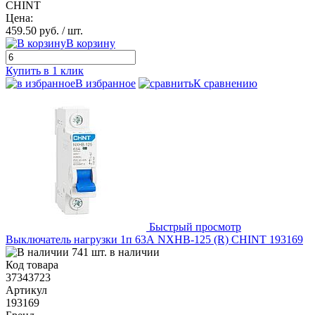
CHINT
Цена:
459.50 руб.
/ шт.
В корзину
Купить в 1 клик
В избранное
К сравнению
Быстрый просмотр
Выключатель нагрузки 1п 63А NXHB-125 (R) CHINT 193169
741 шт. в наличии
Код товара
37343723
Артикул
193169