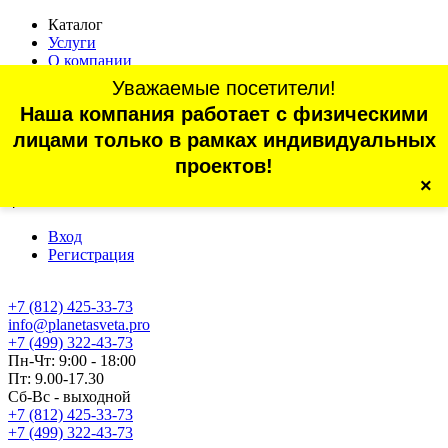
Каталог
Услуги
О компании
Оплата
Уважаемые посетители!
Доставка
Наша компания работает с физическими
Статьи
Контакты
лицами только в рамках индивидуальных
Отзывы
проектов!
×
г. Санкт-Петербург, проспект Обуховской Обороны, 70, корп.
4
Вход
Регистрация
+7 (812) 425-33-73
info@planetasveta.pro
+7 (499) 322-43-73
Пн-Чт: 9:00 - 18:00
Пт: 9.00-17.30
Сб-Вс - выходной
+7 (812) 425-33-73
+7 (499) 322-43-73