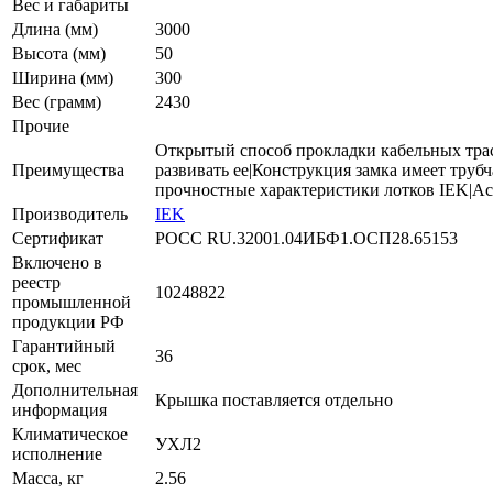
Вес и габариты
Длина (мм)
3000
Высота (мм)
50
Ширина (мм)
300
Вес (грамм)
2430
Прочие
Открытый способ прокладки кабельных трас
Преимущества
развивать ее|Конструкция замка имеет труб
прочностные характеристики лотков IEK|Ас
Производитель
IEK
Сертификат
РОСС RU.32001.04ИБФ1.ОСП28.65153
Включено в
реестр
10248822
промышленной
продукции РФ
Гарантийный
36
срок, мес
Дополнительная
Крышка поставляется отдельно
информация
Климатическое
УХЛ2
исполнение
Масса, кг
2.56