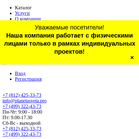
Каталог
Услуги
О компании
Оплата
Уважаемые посетители!
Доставка
Наша компания работает с физическими
Статьи
Контакты
лицами только в рамках индивидуальных
Отзывы
проектов!
×
г. Санкт-Петербург, проспект Обуховской Обороны, 70, корп.
4
Вход
Регистрация
+7 (812) 425-33-73
info@planetasveta.pro
+7 (499) 322-43-73
Пн-Чт: 9:00 - 18:00
Пт: 9.00-17.30
Сб-Вс - выходной
+7 (812) 425-33-73
+7 (499) 322-43-73