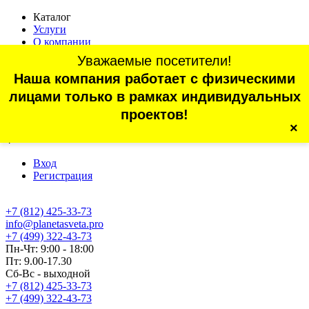
Каталог
Услуги
О компании
Оплата
Уважаемые посетители!
Доставка
Наша компания работает с физическими
Статьи
Контакты
лицами только в рамках индивидуальных
Отзывы
проектов!
×
г. Санкт-Петербург, проспект Обуховской Обороны, 70, корп.
4
Вход
Регистрация
+7 (812) 425-33-73
info@planetasveta.pro
+7 (499) 322-43-73
Пн-Чт: 9:00 - 18:00
Пт: 9.00-17.30
Сб-Вс - выходной
+7 (812) 425-33-73
+7 (499) 322-43-73