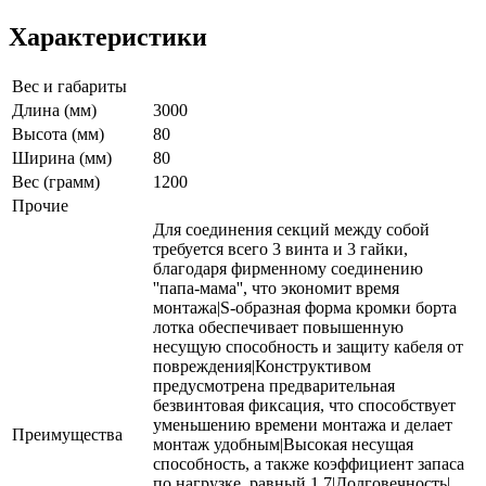
Характеристики
Вес и габариты
Длина (мм)
3000
Высота (мм)
80
Ширина (мм)
80
Вес (грамм)
1200
Прочие
Для соединения секций между собой
требуется всего 3 винта и 3 гайки,
благодаря фирменному соединению
''папа-мама'', что экономит время
монтажа|S-образная форма кромки борта
лотка обеспечивает повышенную
несущую способность и защиту кабеля от
повреждения|Конструктивом
предусмотрена предварительная
безвинтовая фиксация, что способствует
уменьшению времени монтажа и делает
Преимущества
монтаж удобным|Высокая несущая
способность, а также коэффициент запаса
по нагрузке, равный 1.7|Долговечность|