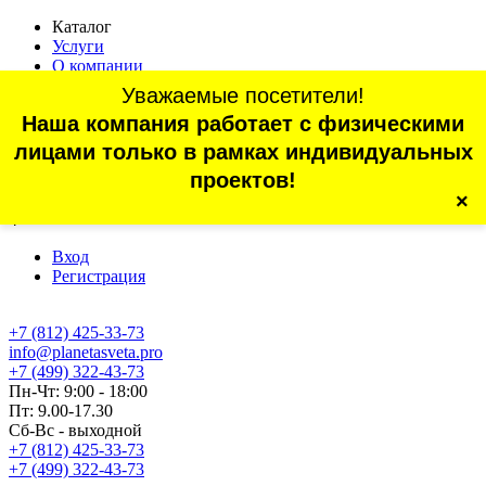
Каталог
Услуги
О компании
Оплата
Уважаемые посетители!
Доставка
Наша компания работает с физическими
Статьи
Контакты
лицами только в рамках индивидуальных
Отзывы
проектов!
×
г. Санкт-Петербург, проспект Обуховской Обороны, 70, корп.
4
Вход
Регистрация
+7 (812) 425-33-73
info@planetasveta.pro
+7 (499) 322-43-73
Пн-Чт: 9:00 - 18:00
Пт: 9.00-17.30
Сб-Вс - выходной
+7 (812) 425-33-73
+7 (499) 322-43-73