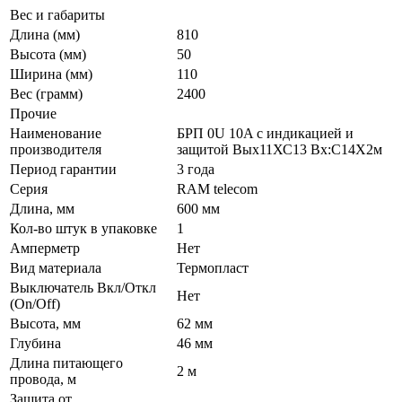
Вес и габариты
Длина (мм)
810
Высота (мм)
50
Ширина (мм)
110
Вес (грамм)
2400
Прочие
Наименование
БРП 0U 10A с индикацией и
производителя
защитой Вых11ХС13 Вх:С14Х2м
Период гарантии
3 года
Серия
RAM telecom
Длина, мм
600 мм
Кол-во штук в упаковке
1
Амперметр
Нет
Вид материала
Термопласт
Выключатель Вкл/Откл
Нет
(On/Off)
Высота, мм
62 мм
Глубина
46 мм
Длина питающего
2 м
провода, м
Защита от