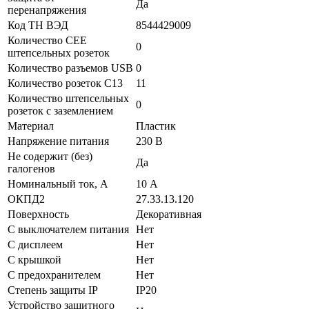
Да
перенапряжения
Код ТН ВЭД
8544429009
Количество CEE
0
штепсельных розеток
Количество разъемов USB
0
Количество розеток C13
11
Количество штепсельных
0
розеток с заземлением
Материал
Пластик
Напряжение питания
230 В
Не содержит (без)
Да
галогенов
Номинальный ток, А
10 А
ОКПД2
27.33.13.120
Поверхность
Декоративная
С выключателем питания
Нет
С дисплеем
Нет
С крышкой
Нет
С предохранителем
Нет
Степень защиты IP
IP20
Устройство защитного