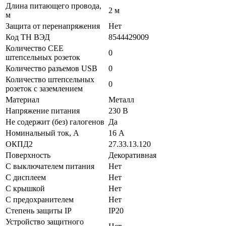
Длина питающего провода,
2 м
м
Защита от перенапряжения
Нет
Код ТН ВЭД
8544429009
Количество CEE
0
штепсельных розеток
Количество разъемов USB
0
Количество штепсельных
0
розеток с заземлением
Материал
Металл
Напряжение питания
230 В
Не содержит (без) галогенов
Да
Номинальный ток, А
16 А
ОКПД2
27.33.13.120
Поверхность
Декоративная
С выключателем питания
Нет
С дисплеем
Нет
С крышкой
Нет
С предохранителем
Нет
Степень защиты IP
IP20
Устройство защитного