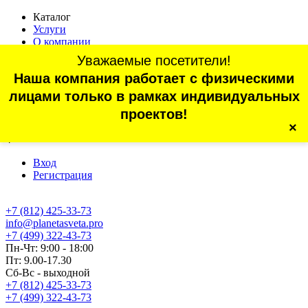
Каталог
Услуги
О компании
Оплата
Уважаемые посетители!
Доставка
Наша компания работает с физическими
Статьи
Контакты
лицами только в рамках индивидуальных
Отзывы
проектов!
×
г. Санкт-Петербург, проспект Обуховской Обороны, 70, корп.
4
Вход
Регистрация
+7 (812) 425-33-73
info@planetasveta.pro
+7 (499) 322-43-73
Пн-Чт: 9:00 - 18:00
Пт: 9.00-17.30
Сб-Вс - выходной
+7 (812) 425-33-73
+7 (499) 322-43-73