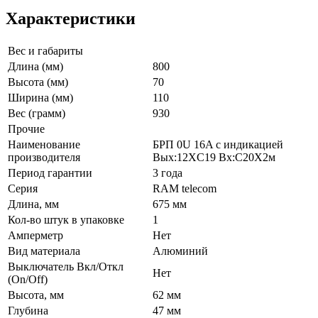
Характеристики
Вес и габариты
Длина (мм)
800
Высота (мм)
70
Ширина (мм)
110
Вес (грамм)
930
Прочие
Наименование
БРП 0U 16A с индикацией
производителя
Вых:12ХC19 Вх:С20Х2м
Период гарантии
3 года
Серия
RAM telecom
Длина, мм
675 мм
Кол-во штук в упаковке
1
Амперметр
Нет
Вид материала
Алюминий
Выключатель Вкл/Откл
Нет
(On/Off)
Высота, мм
62 мм
Глубина
47 мм