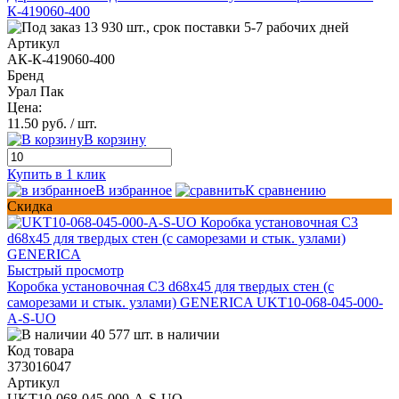
К-419060-400
13 930 шт., срок поставки 5-7 рабочих дней
Артикул
АК-К-419060-400
Бренд
Урал Пак
Цена:
11.50 руб.
/ шт.
В корзину
Купить в 1 клик
В избранное
К сравнению
Скидка
Быстрый просмотр
Коробка установочная С3 d68x45 для твердых стен (с
саморезами и стык. узлами) GENERICA UKT10-068-045-000-
A-S-UO
40 577 шт. в наличии
Код товара
373016047
Артикул
UKT10-068-045-000-A-S-UO