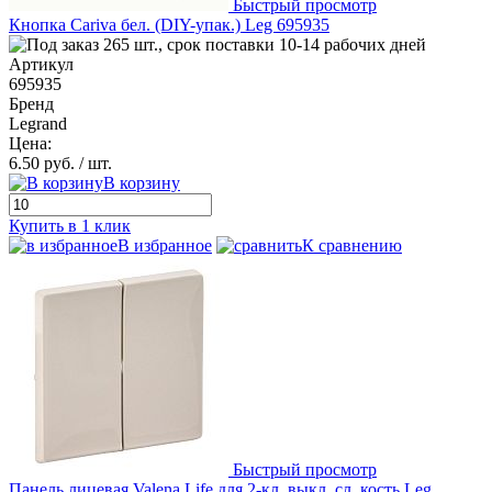
Быстрый просмотр
Кнопка Cariva бел. (DIY-упак.) Leg 695935
265 шт., срок поставки 10-14 рабочих дней
Артикул
695935
Бренд
Legrand
Цена:
6.50 руб.
/ шт.
В корзину
Купить в 1 клик
В избранное
К сравнению
Быстрый просмотр
Панель лицевая Valena Life для 2-кл. выкл. сл. кость Leg