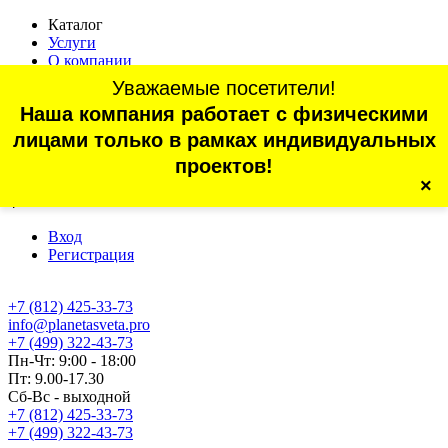
Каталог
Услуги
О компании
Оплата
Уважаемые посетители!
Доставка
Наша компания работает с физическими
Статьи
Контакты
лицами только в рамках индивидуальных
Отзывы
проектов!
×
г. Санкт-Петербург, проспект Обуховской Обороны, 70, корп.
4
Вход
Регистрация
+7 (812) 425-33-73
info@planetasveta.pro
+7 (499) 322-43-73
Пн-Чт: 9:00 - 18:00
Пт: 9.00-17.30
Сб-Вс - выходной
+7 (812) 425-33-73
+7 (499) 322-43-73