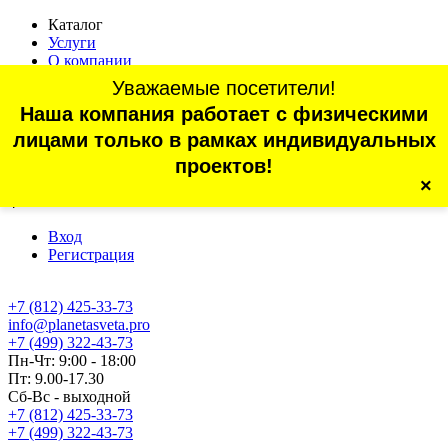
Каталог
Услуги
О компании
Оплата
Уважаемые посетители!
Доставка
Наша компания работает с физическими
Статьи
Контакты
лицами только в рамках индивидуальных
Отзывы
проектов!
×
г. Санкт-Петербург, проспект Обуховской Обороны, 70, корп.
4
Вход
Регистрация
+7 (812) 425-33-73
info@planetasveta.pro
+7 (499) 322-43-73
Пн-Чт: 9:00 - 18:00
Пт: 9.00-17.30
Сб-Вс - выходной
+7 (812) 425-33-73
+7 (499) 322-43-73