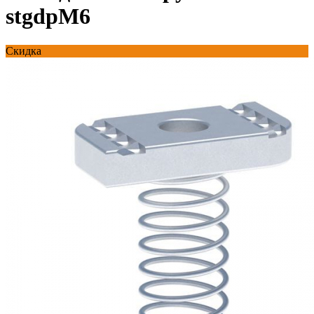
stgdpM6
Скидка