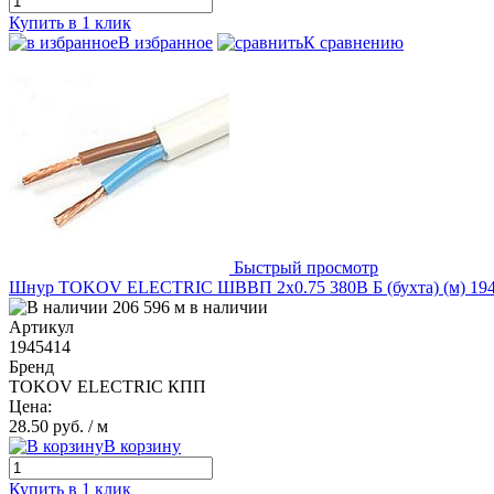
Купить в 1 клик
В избранное
К сравнению
Быстрый просмотр
Шнур TOKOV ELECTRIC ШВВП 2х0.75 380В Б (бухта) (м) 19
206 596 м в наличии
Артикул
1945414
Бренд
TOKOV ELECTRIC КПП
Цена:
28.50 руб.
/ м
В корзину
Купить в 1 клик