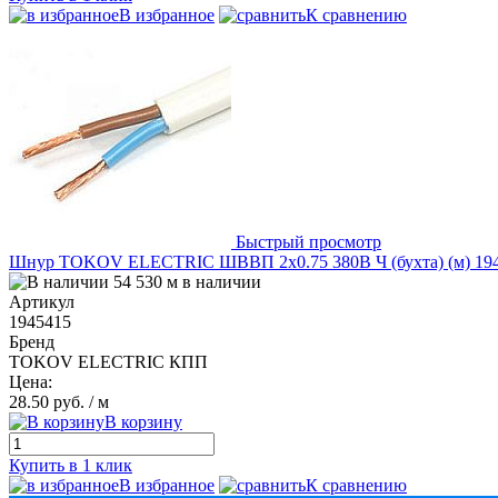
В избранное
К сравнению
Быстрый просмотр
Шнур TOKOV ELECTRIC ШВВП 2х0.75 380В Ч (бухта) (м) 19
54 530 м в наличии
Артикул
1945415
Бренд
TOKOV ELECTRIC КПП
Цена:
28.50 руб.
/ м
В корзину
Купить в 1 клик
В избранное
К сравнению