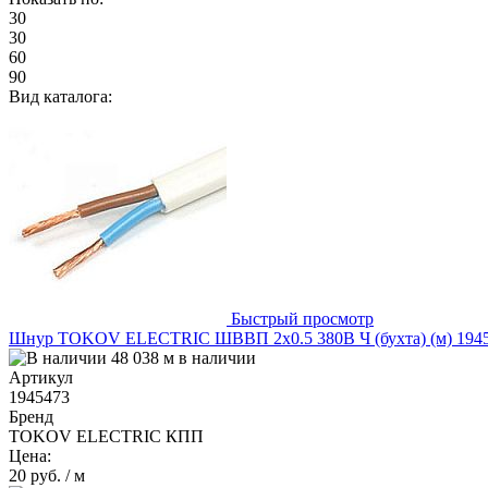
30
30
60
90
Вид каталога:
Быстрый просмотр
Шнур TOKOV ELECTRIC ШВВП 2х0.5 380В Ч (бухта) (м) 194
48 038 м в наличии
Артикул
1945473
Бренд
TOKOV ELECTRIC КПП
Цена:
20 руб.
/ м