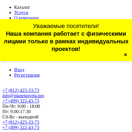
Каталог
Услуги
О компании
Оплата
Уважаемые посетители!
Доставка
Наша компания работает с физическими
Статьи
Контакты
лицами только в рамках индивидуальных
Отзывы
проектов!
×
г. Санкт-Петербург, проспект Обуховской Обороны, 70, корп.
4
Вход
Регистрация
+7 (812) 425-33-73
info@planetasveta.pro
+7 (499) 322-43-73
Пн-Чт: 9:00 - 18:00
Пт: 9.00-17.30
Сб-Вс - выходной
+7 (812) 425-33-73
+7 (499) 322-43-73