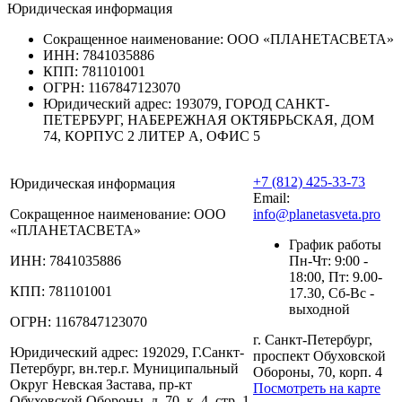
Юридическая информация
Сокращенное наименование:
ООО «ПЛАНЕТАСВЕТА»
ИНН:
7841035886
КПП:
781101001
ОГРН:
1167847123070
Юридический адрес:
193079, ГОРОД САНКТ-
ПЕТЕРБУРГ, НАБЕРЕЖНАЯ ОКТЯБРЬСКАЯ, ДОМ
74, КОРПУС 2 ЛИТЕР А, ОФИС 5
+7 (812) 425-33-73
Юридическая информация
Email:
Сокращенное наименование:
ООО
info@planetasveta.pro
«ПЛАНЕТАСВЕТА»
График работы
ИНН:
7841035886
Пн-Чт: 9:00 -
18:00, Пт: 9.00-
КПП:
781101001
17.30, Сб-Вс -
выходной
ОГРН:
1167847123070
г. Санкт-Петербург,
Юридический адрес:
192029, Г.Санкт-
проспект Обуховской
Петербург, вн.тер.г. Муниципальный
Обороны, 70, корп. 4
Округ Невская Застава, пр-кт
Посмотреть на карте
Обуховской Обороны, д. 70, к. 4, стр. 1