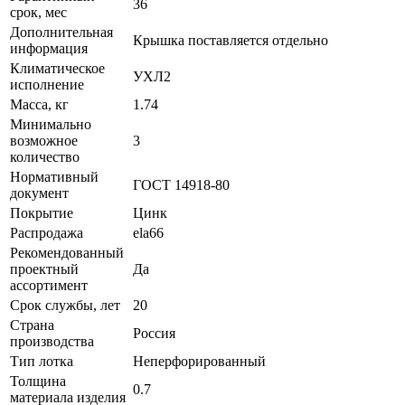
36
срок, мес
Дополнительная
Крышка поставляется отдельно
информация
Климатическое
УХЛ2
исполнение
Масса, кг
1.74
Минимально
возможное
3
количество
Нормативный
ГОСТ 14918-80
документ
Покрытие
Цинк
Распродажа
ela66
Рекомендованный
проектный
Да
ассортимент
Срок службы, лет
20
Страна
Россия
производства
Тип лотка
Неперфорированный
Толщина
0.7
материала изделия