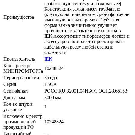
слаботочную систему и развивать ее|
Конструкция замка имеет трубчатую
(круглую на поперечном срезе) форму не
Преимущества
имеющую острых кромок|Трубчатая
форма замка значительно улучшает
прочностные характеристики лотков
IEK|Ассортимент типоразмеров лотков и
аксессуаров позволяет спроектировать
кабельную трассу любой степени
сложности
Производитель
IEK
Код в реестре
10248824
МИНПРОМТОРГа
Период гарантии
3 года
Серия
ESCA
Сертификат
РОСС RU.32001.04ИБФ1.ОСП28.65153
Длина, мм
3000 мм
Кол-во штук в
1
упаковке
Включено в реестр
промышленной
10248824
продукции РФ
Гарантийный