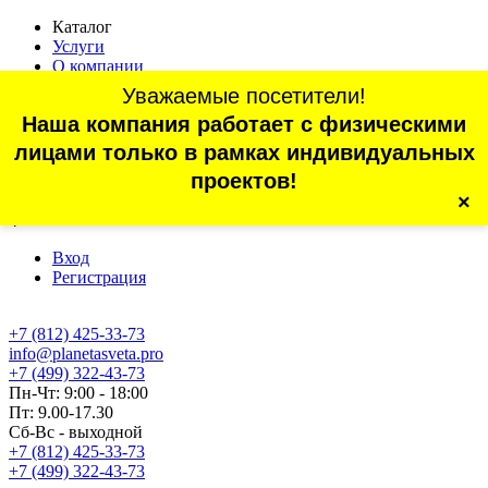
Каталог
Услуги
О компании
Оплата
Уважаемые посетители!
Доставка
Наша компания работает с физическими
Статьи
Контакты
лицами только в рамках индивидуальных
Отзывы
проектов!
×
г. Санкт-Петербург, проспект Обуховской Обороны, 70, корп.
4
Вход
Регистрация
+7 (812) 425-33-73
info@planetasveta.pro
+7 (499) 322-43-73
Пн-Чт: 9:00 - 18:00
Пт: 9.00-17.30
Сб-Вс - выходной
+7 (812) 425-33-73
+7 (499) 322-43-73