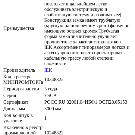
позволяет в дальнейшем легко
обслуживать электрическую и
слаботочную систему и развивать ее|
Конструкция замка имеет трубчатую
(круглую на поперечном срезе) форму не
Преимущества
имеющую острых кромок|Трубчатая
форма замка значительно улучшает
прочностные характеристики лотков
IEK|Ассортимент типоразмеров лотков и
аксессуаров позволяет спроектировать
кабельную трассу любой степени
сложности
Производитель
IEK
Код в реестре
10248822
МИНПРОМТОРГа
Период гарантии
3 года
Серия
ESCA
Сертификат
РОСС RU.32001.04ИБФ1.ОСП28.65153
Длина, мм
3000 мм
Кол-во штук в
1
упаковке
Включено в реестр
промышленной
10248822