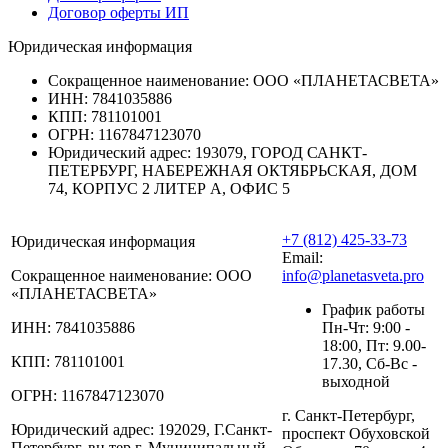
Договор оферты ИП
Юридическая информация
Сокращенное наименование:
ООО «ПЛАНЕТАСВЕТА»
ИНН:
7841035886
КПП:
781101001
ОГРН:
1167847123070
Юридический адрес:
193079, ГОРОД САНКТ-
ПЕТЕРБУРГ, НАБЕРЕЖНАЯ ОКТЯБРЬСКАЯ, ДОМ
74, КОРПУС 2 ЛИТЕР А, ОФИС 5
+7 (812) 425-33-73
Юридическая информация
Email:
Сокращенное наименование:
ООО
info@planetasveta.pro
«ПЛАНЕТАСВЕТА»
График работы
ИНН:
7841035886
Пн-Чт: 9:00 -
18:00, Пт: 9.00-
КПП:
781101001
17.30, Сб-Вс -
выходной
ОГРН:
1167847123070
г. Санкт-Петербург,
Юридический адрес:
192029, Г.Санкт-
проспект Обуховской
Петербург, вн.тер.г. Муниципальный