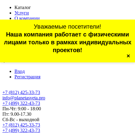
Каталог
Услуги
О компании
Оплата
Уважаемые посетители!
Доставка
Наша компания работает с физическими
Статьи
Контакты
лицами только в рамках индивидуальных
Отзывы
проектов!
×
г. Санкт-Петербург, проспект Обуховской Обороны, 70, корп.
4
Вход
Регистрация
+7 (812) 425-33-73
info@planetasveta.pro
+7 (499) 322-43-73
Пн-Чт: 9:00 - 18:00
Пт: 9.00-17.30
Сб-Вс - выходной
+7 (812) 425-33-73
+7 (499) 322-43-73