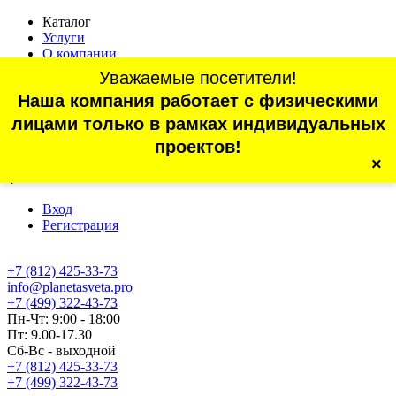
Каталог
Услуги
О компании
Оплата
Уважаемые посетители!
Доставка
Наша компания работает с физическими
Статьи
Контакты
лицами только в рамках индивидуальных
Отзывы
проектов!
×
г. Санкт-Петербург, проспект Обуховской Обороны, 70, корп.
4
Вход
Регистрация
+7 (812) 425-33-73
info@planetasveta.pro
+7 (499) 322-43-73
Пн-Чт: 9:00 - 18:00
Пт: 9.00-17.30
Сб-Вс - выходной
+7 (812) 425-33-73
+7 (499) 322-43-73