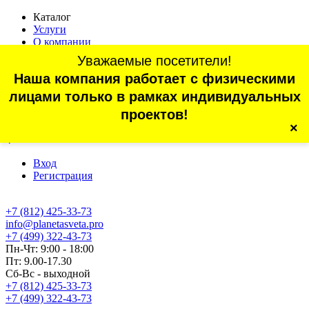
Каталог
Услуги
О компании
Оплата
Уважаемые посетители!
Доставка
Наша компания работает с физическими
Статьи
Контакты
лицами только в рамках индивидуальных
Отзывы
проектов!
×
г. Санкт-Петербург, проспект Обуховской Обороны, 70, корп.
4
Вход
Регистрация
+7 (812) 425-33-73
info@planetasveta.pro
+7 (499) 322-43-73
Пн-Чт: 9:00 - 18:00
Пт: 9.00-17.30
Сб-Вс - выходной
+7 (812) 425-33-73
+7 (499) 322-43-73