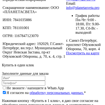
Email:
Сокращенное наименование:
ООО
info@planetasveta.pro
«ПЛАНЕТАСВЕТА»
График работы
ИНН:
7841035886
Пн-Чт: 9:00 -
18:00, Пт: 9.00-
КПП:
781101001
17.30, Сб-Вс -
выходной
ОГРН:
1167847123070
г. Санкт-Петербург,
Юридический адрес:
192029, Г.Санкт-
проспект Обуховской
Петербург, вн.тер.г. Муниципальный
Обороны, 70, корп. 4
Округ Невская Застава, пр-кт
Посмотреть на карте
Обуховской Обороны, д. 70, к. 4, стр. 1
Купить в один клик
Заполните данные для заказа
Не звоните / напишите в Whats App
Я согласен на
обработку персональных данных.
*
Нажимая кнопку «Купить в 1 клик», я даю свое согласие на
обработку моих персональных данных, в соответствии с