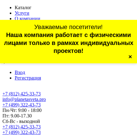
Каталог
Услуги
О компании
Оплата
Уважаемые посетители!
Доставка
Наша компания работает с физическими
Статьи
Контакты
лицами только в рамках индивидуальных
Отзывы
проектов!
×
г. Санкт-Петербург, проспект Обуховской Обороны, 70, корп.
4
Вход
Регистрация
+7 (812) 425-33-73
info@planetasveta.pro
+7 (499) 322-43-73
Пн-Чт: 9:00 - 18:00
Пт: 9.00-17.30
Сб-Вс - выходной
+7 (812) 425-33-73
+7 (499) 322-43-73