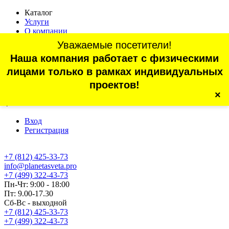
Каталог
Услуги
О компании
Оплата
Уважаемые посетители!
Доставка
Наша компания работает с физическими
Статьи
Контакты
лицами только в рамках индивидуальных
Отзывы
проектов!
×
г. Санкт-Петербург, проспект Обуховской Обороны, 70, корп.
4
Вход
Регистрация
+7 (812) 425-33-73
info@planetasveta.pro
+7 (499) 322-43-73
Пн-Чт: 9:00 - 18:00
Пт: 9.00-17.30
Сб-Вс - выходной
+7 (812) 425-33-73
+7 (499) 322-43-73