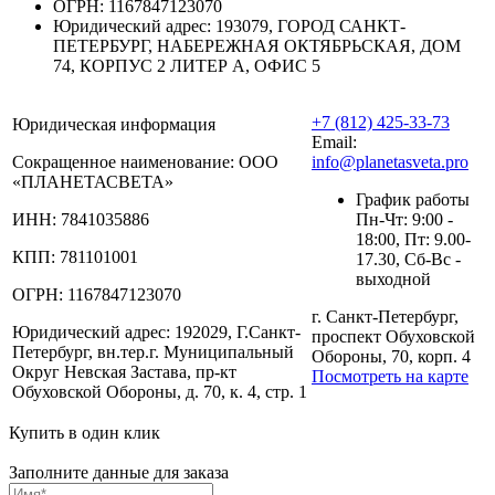
ОГРН:
1167847123070
Юридический адрес:
193079, ГОРОД САНКТ-
ПЕТЕРБУРГ, НАБЕРЕЖНАЯ ОКТЯБРЬСКАЯ, ДОМ
74, КОРПУС 2 ЛИТЕР А, ОФИС 5
+7 (812) 425-33-73
Юридическая информация
Email:
Сокращенное наименование:
ООО
info@planetasveta.pro
«ПЛАНЕТАСВЕТА»
График работы
ИНН:
7841035886
Пн-Чт: 9:00 -
18:00, Пт: 9.00-
КПП:
781101001
17.30, Сб-Вс -
выходной
ОГРН:
1167847123070
г. Санкт-Петербург,
Юридический адрес:
192029, Г.Санкт-
проспект Обуховской
Петербург, вн.тер.г. Муниципальный
Обороны, 70, корп. 4
Округ Невская Застава, пр-кт
Посмотреть на карте
Обуховской Обороны, д. 70, к. 4, стр. 1
Купить в один клик
Заполните данные для заказа