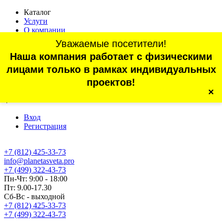
Каталог
Услуги
О компании
Оплата
Уважаемые посетители!
Доставка
Наша компания работает с физическими
Статьи
Контакты
лицами только в рамках индивидуальных
Отзывы
проектов!
×
г. Санкт-Петербург, проспект Обуховской Обороны, 70, корп.
4
Вход
Регистрация
+7 (812) 425-33-73
info@planetasveta.pro
+7 (499) 322-43-73
Пн-Чт: 9:00 - 18:00
Пт: 9.00-17.30
Сб-Вс - выходной
+7 (812) 425-33-73
+7 (499) 322-43-73