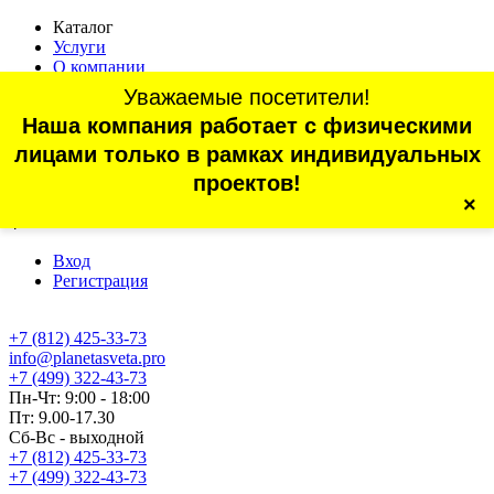
Каталог
Услуги
О компании
Оплата
Уважаемые посетители!
Доставка
Наша компания работает с физическими
Статьи
Контакты
лицами только в рамках индивидуальных
Отзывы
проектов!
×
г. Санкт-Петербург, проспект Обуховской Обороны, 70, корп.
4
Вход
Регистрация
+7 (812) 425-33-73
info@planetasveta.pro
+7 (499) 322-43-73
Пн-Чт: 9:00 - 18:00
Пт: 9.00-17.30
Сб-Вс - выходной
+7 (812) 425-33-73
+7 (499) 322-43-73