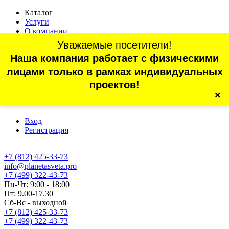
Каталог
Услуги
О компании
Оплата
Уважаемые посетители!
Доставка
Наша компания работает с физическими
Статьи
Контакты
лицами только в рамках индивидуальных
Отзывы
проектов!
×
г. Санкт-Петербург, проспект Обуховской Обороны, 70, корп.
4
Вход
Регистрация
+7 (812) 425-33-73
info@planetasveta.pro
+7 (499) 322-43-73
Пн-Чт: 9:00 - 18:00
Пт: 9.00-17.30
Сб-Вс - выходной
+7 (812) 425-33-73
+7 (499) 322-43-73