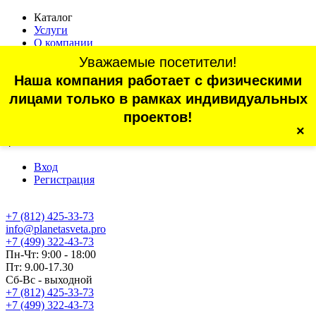
Каталог
Услуги
О компании
Оплата
Уважаемые посетители!
Доставка
Наша компания работает с физическими
Статьи
Контакты
лицами только в рамках индивидуальных
Отзывы
проектов!
×
г. Санкт-Петербург, проспект Обуховской Обороны, 70, корп.
4
Вход
Регистрация
+7 (812) 425-33-73
info@planetasveta.pro
+7 (499) 322-43-73
Пн-Чт: 9:00 - 18:00
Пт: 9.00-17.30
Сб-Вс - выходной
+7 (812) 425-33-73
+7 (499) 322-43-73