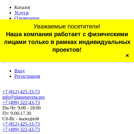
Каталог
Услуги
О компании
Оплата
Уважаемые посетители!
Доставка
Наша компания работает с физическими
Статьи
Контакты
лицами только в рамках индивидуальных
Отзывы
проектов!
×
г. Санкт-Петербург, проспект Обуховской Обороны, 70, корп.
4
Вход
Регистрация
+7 (812) 425-33-73
info@planetasveta.pro
+7 (499) 322-43-73
Пн-Чт: 9:00 - 18:00
Пт: 9.00-17.30
Сб-Вс - выходной
+7 (812) 425-33-73
+7 (499) 322-43-73