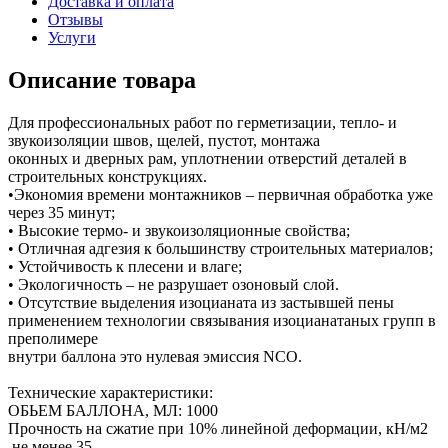
Доставка и оплата
Отзывы
Услуги
Описание товара
Для профессиональных работ по герметизации, тепло- и
звукоизоляции швов, щелей, пустот, монтажа
оконных и дверных рам, уплотнении отверстий деталей в
строительных конструкциях.
•Экономия времени монтажников – первичная обработка уже
через 35 минут;
• Высокие термо- и звукоизоляционные свойства;
• Отличная адгезия к большинству строительных материалов;
• Устойчивость к плесени и влаге;
• Экологичность – не разрушает озоновый слой.
• Отсутствие выделения изоцианата из застывшей пены
применением технологии связывания изоцианатаных групп в
преполимере
внутри баллона это нулевая эмиссия NCO.
Технические характеристики:
ОБЬЕМ БАЛЛОНА, МЛ: 1000
Прочность на сжатие при 10% линейной деформации, кН/м2
,не менее 35