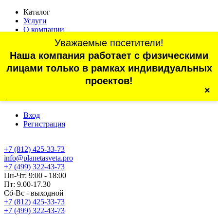
Каталог
Услуги
О компании
Оплата
Уважаемые посетители!
Доставка
Наша компания работает с физическими
Статьи
Контакты
лицами только в рамках индивидуальных
Отзывы
проектов!
×
г. Санкт-Петербург, проспект Обуховской Обороны, 70, корп.
4
Вход
Регистрация
+7 (812) 425-33-73
info@planetasveta.pro
+7 (499) 322-43-73
Пн-Чт: 9:00 - 18:00
Пт: 9.00-17.30
Сб-Вс - выходной
+7 (812) 425-33-73
+7 (499) 322-43-73