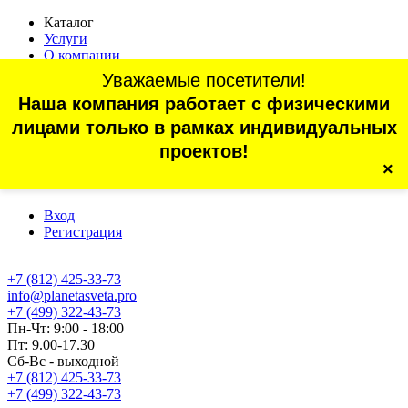
Каталог
Услуги
О компании
Оплата
Уважаемые посетители!
Доставка
Наша компания работает с физическими
Статьи
Контакты
лицами только в рамках индивидуальных
Отзывы
проектов!
×
г. Санкт-Петербург, проспект Обуховской Обороны, 70, корп.
4
Вход
Регистрация
+7 (812) 425-33-73
info@planetasveta.pro
+7 (499) 322-43-73
Пн-Чт: 9:00 - 18:00
Пт: 9.00-17.30
Сб-Вс - выходной
+7 (812) 425-33-73
+7 (499) 322-43-73