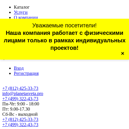
Каталог
Услуги
О компании
Оплата
Уважаемые посетители!
Доставка
Наша компания работает с физическими
Статьи
Контакты
лицами только в рамках индивидуальных
Отзывы
проектов!
×
г. Санкт-Петербург, проспект Обуховской Обороны, 70, корп.
4
Вход
Регистрация
+7 (812) 425-33-73
info@planetasveta.pro
+7 (499) 322-43-73
Пн-Чт: 9:00 - 18:00
Пт: 9.00-17.30
Сб-Вс - выходной
+7 (812) 425-33-73
+7 (499) 322-43-73