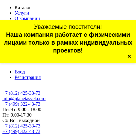
Каталог
Услуги
О компании
Оплата
Уважаемые посетители!
Доставка
Наша компания работает с физическими
Статьи
Контакты
лицами только в рамках индивидуальных
Отзывы
проектов!
×
г. Санкт-Петербург, проспект Обуховской Обороны, 70, корп.
4
Вход
Регистрация
+7 (812) 425-33-73
info@planetasveta.pro
+7 (499) 322-43-73
Пн-Чт: 9:00 - 18:00
Пт: 9.00-17.30
Сб-Вс - выходной
+7 (812) 425-33-73
+7 (499) 322-43-73