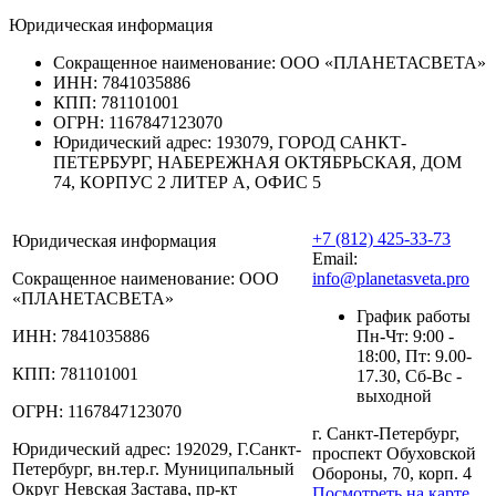
Юридическая информация
Сокращенное наименование:
ООО «ПЛАНЕТАСВЕТА»
ИНН:
7841035886
КПП:
781101001
ОГРН:
1167847123070
Юридический адрес:
193079, ГОРОД САНКТ-
ПЕТЕРБУРГ, НАБЕРЕЖНАЯ ОКТЯБРЬСКАЯ, ДОМ
74, КОРПУС 2 ЛИТЕР А, ОФИС 5
+7 (812) 425-33-73
Юридическая информация
Email:
Сокращенное наименование:
ООО
info@planetasveta.pro
«ПЛАНЕТАСВЕТА»
График работы
ИНН:
7841035886
Пн-Чт: 9:00 -
18:00, Пт: 9.00-
КПП:
781101001
17.30, Сб-Вс -
выходной
ОГРН:
1167847123070
г. Санкт-Петербург,
Юридический адрес:
192029, Г.Санкт-
проспект Обуховской
Петербург, вн.тер.г. Муниципальный
Обороны, 70, корп. 4
Округ Невская Застава, пр-кт
Посмотреть на карте