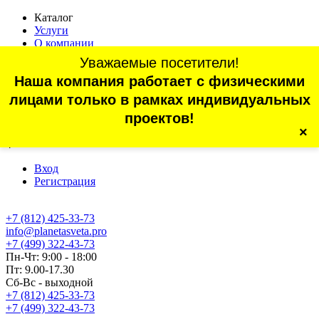
Каталог
Услуги
О компании
Оплата
Уважаемые посетители!
Доставка
Наша компания работает с физическими
Статьи
Контакты
лицами только в рамках индивидуальных
Отзывы
проектов!
×
г. Санкт-Петербург, проспект Обуховской Обороны, 70, корп.
4
Вход
Регистрация
+7 (812) 425-33-73
info@planetasveta.pro
+7 (499) 322-43-73
Пн-Чт: 9:00 - 18:00
Пт: 9.00-17.30
Сб-Вс - выходной
+7 (812) 425-33-73
+7 (499) 322-43-73