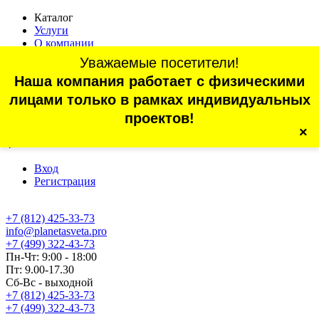
Каталог
Услуги
О компании
Оплата
Уважаемые посетители!
Доставка
Наша компания работает с физическими
Статьи
Контакты
лицами только в рамках индивидуальных
Отзывы
проектов!
×
г. Санкт-Петербург, проспект Обуховской Обороны, 70, корп.
4
Вход
Регистрация
+7 (812) 425-33-73
info@planetasveta.pro
+7 (499) 322-43-73
Пн-Чт: 9:00 - 18:00
Пт: 9.00-17.30
Сб-Вс - выходной
+7 (812) 425-33-73
+7 (499) 322-43-73