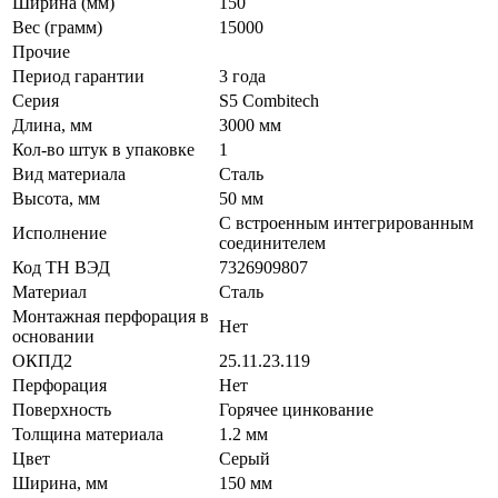
Ширина (мм)
150
Вес (грамм)
15000
Прочие
Период гарантии
3 года
Серия
S5 Combitech
Длина, мм
3000 мм
Кол-во штук в упаковке
1
Вид материала
Сталь
Высота, мм
50 мм
С встроенным интегрированным
Исполнение
соединителем
Код ТН ВЭД
7326909807
Материал
Сталь
Монтажная перфорация в
Нет
основании
ОКПД2
25.11.23.119
Перфорация
Нет
Поверхность
Горячее цинкование
Толщина материала
1.2 мм
Цвет
Серый
Ширина, мм
150 мм