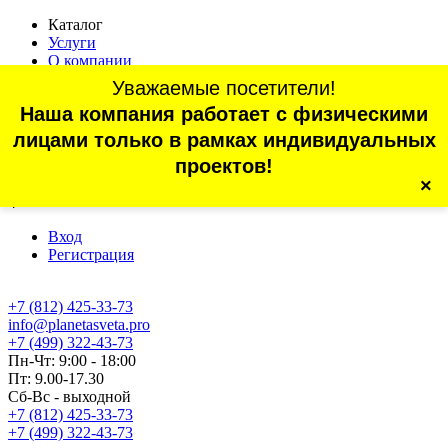
Каталог
Услуги
О компании
Оплата
Уважаемые посетители!
Доставка
Наша компания работает с физическими
Статьи
Контакты
лицами только в рамках индивидуальных
Отзывы
проектов!
×
г. Санкт-Петербург, проспект Обуховской Обороны, 70, корп.
4
Вход
Регистрация
+7 (812) 425-33-73
info@planetasveta.pro
+7 (499) 322-43-73
Пн-Чт: 9:00 - 18:00
Пт: 9.00-17.30
Сб-Вс - выходной
+7 (812) 425-33-73
+7 (499) 322-43-73