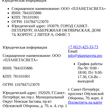
Юридическая информация
Сокращенное наименование:
ООО «ПЛАНЕТАСВЕТА»
ИНН:
7841035886
КПП:
781101001
ОГРН:
1167847123070
Юридический адрес:
193079, ГОРОД САНКТ-
ПЕТЕРБУРГ, НАБЕРЕЖНАЯ ОКТЯБРЬСКАЯ, ДОМ
74, КОРПУС 2 ЛИТЕР А, ОФИС 5
+7 (812) 425-33-73
Юридическая информация
Email:
Сокращенное наименование:
ООО
info@planetasveta.pro
«ПЛАНЕТАСВЕТА»
График работы
ИНН:
7841035886
Пн-Чт: 9:00 -
18:00, Пт: 9.00-
КПП:
781101001
17.30, Сб-Вс -
выходной
ОГРН:
1167847123070
г. Санкт-Петербург,
Юридический адрес:
192029, Г.Санкт-
проспект Обуховской
Петербург, вн.тер.г. Муниципальный
Обороны, 70, корп. 4
Округ Невская Застава, пр-кт
Посмотреть на карте
Обуховской Обороны, д. 70, к. 4, стр. 1