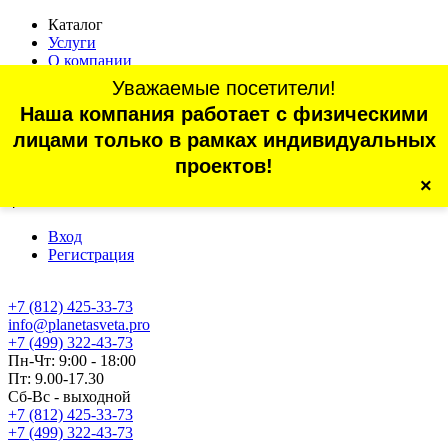
Каталог
Услуги
О компании
Оплата
Уважаемые посетители!
Доставка
Наша компания работает с физическими
Статьи
Контакты
лицами только в рамках индивидуальных
Отзывы
проектов!
×
г. Санкт-Петербург, проспект Обуховской Обороны, 70, корп.
4
Вход
Регистрация
+7 (812) 425-33-73
info@planetasveta.pro
+7 (499) 322-43-73
Пн-Чт: 9:00 - 18:00
Пт: 9.00-17.30
Сб-Вс - выходной
+7 (812) 425-33-73
+7 (499) 322-43-73