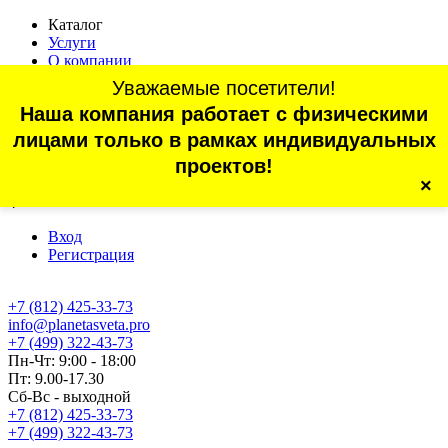
Каталог
Услуги
О компании
Оплата
Уважаемые посетители!
Доставка
Наша компания работает с физическими
Статьи
Контакты
лицами только в рамках индивидуальных
Отзывы
проектов!
×
г. Санкт-Петербург, проспект Обуховской Обороны, 70, корп.
4
Вход
Регистрация
+7 (812) 425-33-73
info@planetasveta.pro
+7 (499) 322-43-73
Пн-Чт: 9:00 - 18:00
Пт: 9.00-17.30
Сб-Вс - выходной
+7 (812) 425-33-73
+7 (499) 322-43-73