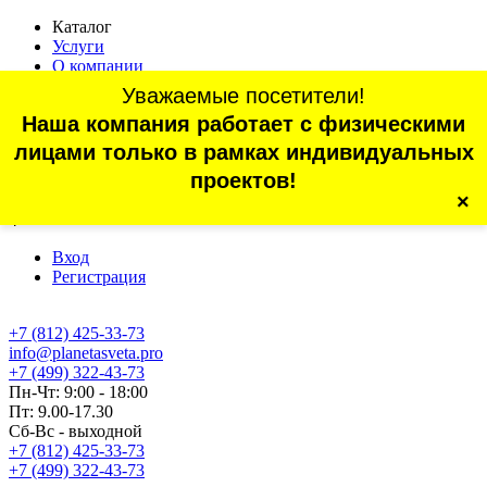
Каталог
Услуги
О компании
Оплата
Уважаемые посетители!
Доставка
Наша компания работает с физическими
Статьи
Контакты
лицами только в рамках индивидуальных
Отзывы
проектов!
×
г. Санкт-Петербург, проспект Обуховской Обороны, 70, корп.
4
Вход
Регистрация
+7 (812) 425-33-73
info@planetasveta.pro
+7 (499) 322-43-73
Пн-Чт: 9:00 - 18:00
Пт: 9.00-17.30
Сб-Вс - выходной
+7 (812) 425-33-73
+7 (499) 322-43-73