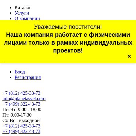
Каталог
Услуги
О компании
Оплата
Уважаемые посетители!
Доставка
Наша компания работает с физическими
Статьи
Контакты
лицами только в рамках индивидуальных
Отзывы
проектов!
×
г. Санкт-Петербург, проспект Обуховской Обороны, 70, корп.
4
Вход
Регистрация
+7 (812) 425-33-73
info@planetasveta.pro
+7 (499) 322-43-73
Пн-Чт: 9:00 - 18:00
Пт: 9.00-17.30
Сб-Вс - выходной
+7 (812) 425-33-73
+7 (499) 322-43-73