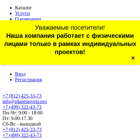
Каталог
Услуги
О компании
Оплата
Уважаемые посетители!
Доставка
Наша компания работает с физическими
Статьи
Контакты
лицами только в рамках индивидуальных
Отзывы
проектов!
×
г. Санкт-Петербург, проспект Обуховской Обороны, 70, корп.
4
Вход
Регистрация
+7 (812) 425-33-73
info@planetasveta.pro
+7 (499) 322-43-73
Пн-Чт: 9:00 - 18:00
Пт: 9.00-17.30
Сб-Вс - выходной
+7 (812) 425-33-73
+7 (499) 322-43-73