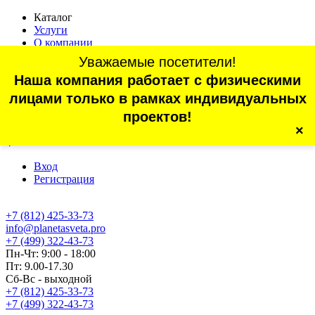
Каталог
Услуги
О компании
Оплата
Уважаемые посетители!
Доставка
Наша компания работает с физическими
Статьи
Контакты
лицами только в рамках индивидуальных
Отзывы
проектов!
×
г. Санкт-Петербург, проспект Обуховской Обороны, 70, корп.
4
Вход
Регистрация
+7 (812) 425-33-73
info@planetasveta.pro
+7 (499) 322-43-73
Пн-Чт: 9:00 - 18:00
Пт: 9.00-17.30
Сб-Вс - выходной
+7 (812) 425-33-73
+7 (499) 322-43-73