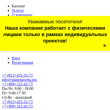
Каталог
Услуги
О компании
Оплата
Уважаемые посетители!
Доставка
Наша компания работает с физическими
Статьи
Контакты
лицами только в рамках индивидуальных
Отзывы
проектов!
×
г. Санкт-Петербург, проспект Обуховской Обороны, 70, корп.
4
Вход
Регистрация
+7 (812) 425-33-73
info@planetasveta.pro
+7 (499) 322-43-73
Пн-Чт: 9:00 - 18:00
Пт: 9.00-17.30
Сб-Вс - выходной
+7 (812) 425-33-73
+7 (499) 322-43-73