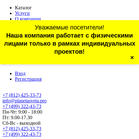
Каталог
Услуги
О компании
Оплата
Уважаемые посетители!
Доставка
Наша компания работает с физическими
Статьи
Контакты
лицами только в рамках индивидуальных
Отзывы
проектов!
×
г. Санкт-Петербург, проспект Обуховской Обороны, 70, корп.
4
Вход
Регистрация
+7 (812) 425-33-73
info@planetasveta.pro
+7 (499) 322-43-73
Пн-Чт: 9:00 - 18:00
Пт: 9.00-17.30
Сб-Вс - выходной
+7 (812) 425-33-73
+7 (499) 322-43-73