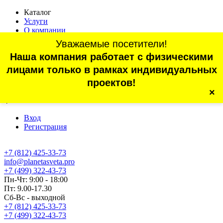
Каталог
Услуги
О компании
Оплата
Уважаемые посетители!
Доставка
Наша компания работает с физическими
Статьи
Контакты
лицами только в рамках индивидуальных
Отзывы
проектов!
×
г. Санкт-Петербург, проспект Обуховской Обороны, 70, корп.
4
Вход
Регистрация
+7 (812) 425-33-73
info@planetasveta.pro
+7 (499) 322-43-73
Пн-Чт: 9:00 - 18:00
Пт: 9.00-17.30
Сб-Вс - выходной
+7 (812) 425-33-73
+7 (499) 322-43-73