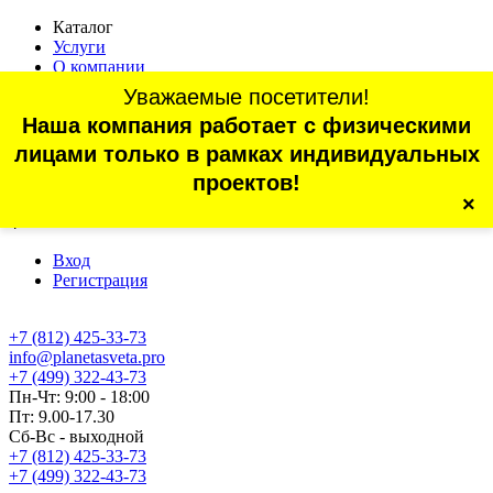
Каталог
Услуги
О компании
Оплата
Уважаемые посетители!
Доставка
Наша компания работает с физическими
Статьи
Контакты
лицами только в рамках индивидуальных
Отзывы
проектов!
×
г. Санкт-Петербург, проспект Обуховской Обороны, 70, корп.
4
Вход
Регистрация
+7 (812) 425-33-73
info@planetasveta.pro
+7 (499) 322-43-73
Пн-Чт: 9:00 - 18:00
Пт: 9.00-17.30
Сб-Вс - выходной
+7 (812) 425-33-73
+7 (499) 322-43-73