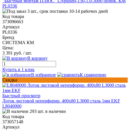
"Быстрый монтаж ПЛЮС" LNplus80-150-1.0-3000 оцинк. КМ
PL0336
3 шт., срок поставки 10-14 рабочих дней
Код товара
373096663
Артикул
PL0336
Бренд
СИСТЕМА КМ
Цена:
3 391 руб.
/ шт.
В корзину
Купить в 1 клик
В избранное
К сравнению
Скидка
Быстрый просмотр
Лоток листовой неперфорир. 400х80 L3000 сталь 1мм EKF
L8040000
293 шт. в наличии
Код товара
373057148
Артикул