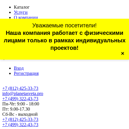
Каталог
Услуги
О компании
Оплата
Уважаемые посетители!
Доставка
Наша компания работает с физическими
Статьи
Контакты
лицами только в рамках индивидуальных
Отзывы
проектов!
×
г. Санкт-Петербург, проспект Обуховской Обороны, 70, корп.
4
Вход
Регистрация
+7 (812) 425-33-73
info@planetasveta.pro
+7 (499) 322-43-73
Пн-Чт: 9:00 - 18:00
Пт: 9.00-17.30
Сб-Вс - выходной
+7 (812) 425-33-73
+7 (499) 322-43-73