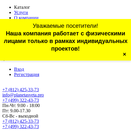
Каталог
Услуги
О компании
Оплата
Уважаемые посетители!
Доставка
Наша компания работает с физическими
Статьи
Контакты
лицами только в рамках индивидуальных
Отзывы
проектов!
×
г. Санкт-Петербург, проспект Обуховской Обороны, 70, корп.
4
Вход
Регистрация
+7 (812) 425-33-73
info@planetasveta.pro
+7 (499) 322-43-73
Пн-Чт: 9:00 - 18:00
Пт: 9.00-17.30
Сб-Вс - выходной
+7 (812) 425-33-73
+7 (499) 322-43-73