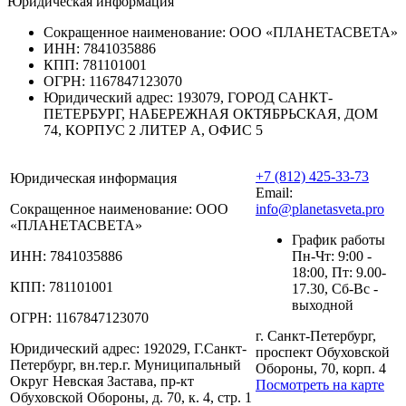
Юридическая информация
Сокращенное наименование:
ООО «ПЛАНЕТАСВЕТА»
ИНН:
7841035886
КПП:
781101001
ОГРН:
1167847123070
Юридический адрес:
193079, ГОРОД САНКТ-
ПЕТЕРБУРГ, НАБЕРЕЖНАЯ ОКТЯБРЬСКАЯ, ДОМ
74, КОРПУС 2 ЛИТЕР А, ОФИС 5
+7 (812) 425-33-73
Юридическая информация
Email:
Сокращенное наименование:
ООО
info@planetasveta.pro
«ПЛАНЕТАСВЕТА»
График работы
ИНН:
7841035886
Пн-Чт: 9:00 -
18:00, Пт: 9.00-
КПП:
781101001
17.30, Сб-Вс -
выходной
ОГРН:
1167847123070
г. Санкт-Петербург,
Юридический адрес:
192029, Г.Санкт-
проспект Обуховской
Петербург, вн.тер.г. Муниципальный
Обороны, 70, корп. 4
Округ Невская Застава, пр-кт
Посмотреть на карте
Обуховской Обороны, д. 70, к. 4, стр. 1