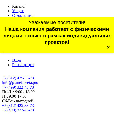
Каталог
Услуги
О компании
Оплата
Уважаемые посетители!
Доставка
Наша компания работает с физическими
Статьи
Контакты
лицами только в рамках индивидуальных
Отзывы
проектов!
×
г. Санкт-Петербург, проспект Обуховской Обороны, 70, корп.
4
Вход
Регистрация
+7 (812) 425-33-73
info@planetasveta.pro
+7 (499) 322-43-73
Пн-Чт: 9:00 - 18:00
Пт: 9.00-17.30
Сб-Вс - выходной
+7 (812) 425-33-73
+7 (499) 322-43-73