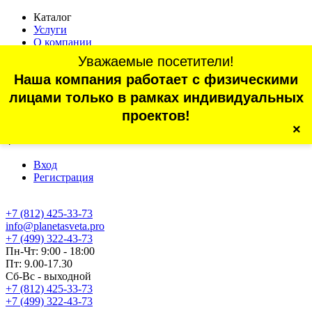
Каталог
Услуги
О компании
Оплата
Уважаемые посетители!
Доставка
Наша компания работает с физическими
Статьи
Контакты
лицами только в рамках индивидуальных
Отзывы
проектов!
×
г. Санкт-Петербург, проспект Обуховской Обороны, 70, корп.
4
Вход
Регистрация
+7 (812) 425-33-73
info@planetasveta.pro
+7 (499) 322-43-73
Пн-Чт: 9:00 - 18:00
Пт: 9.00-17.30
Сб-Вс - выходной
+7 (812) 425-33-73
+7 (499) 322-43-73